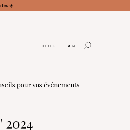
rtes ☀️
BLOG
FAQ
nseils pour vos événements
" 2024