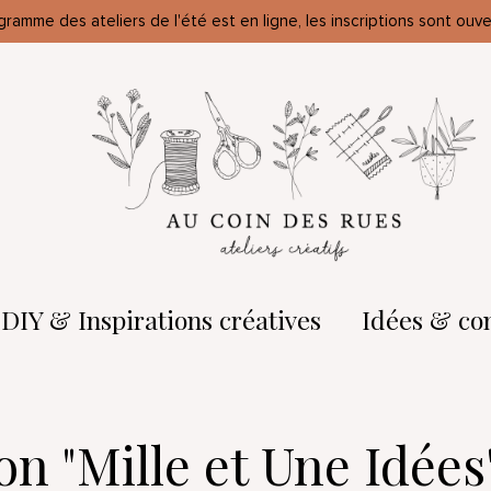
gramme des ateliers de l'été est en ligne, les inscriptions sont ouve
DIY & Inspirations créatives
Idées & co
on "Mille et Une Idées