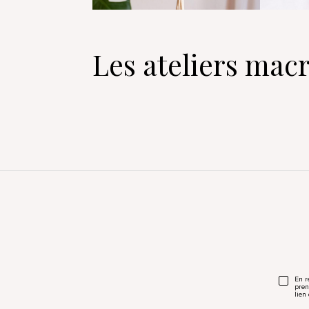
Les ateliers ma
En r
pren
lien