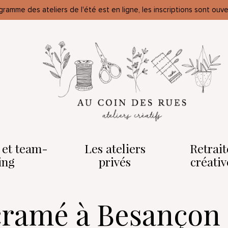
gramme des ateliers de l'été est en ligne, les inscriptions sont ouve
o et team-
Les ateliers
Retrait
ing
privés
créativ
cramé à Besançon