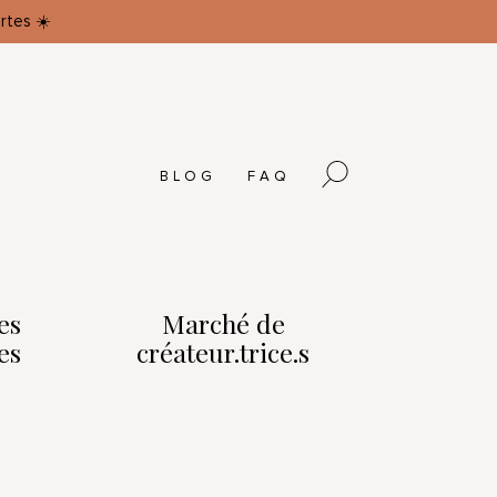
rtes ☀️
BLOG
FAQ
es
Marché de
es
créateur.trice.s