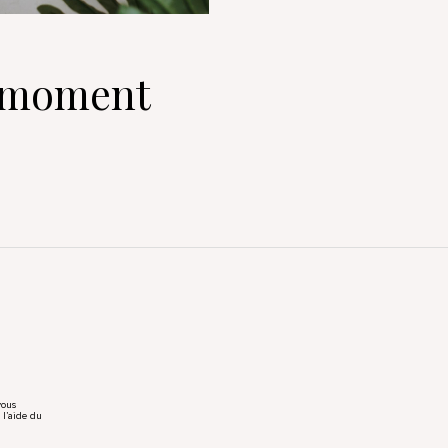
e moment
vous
 l’aide du