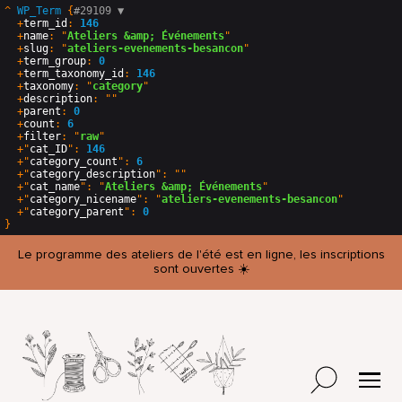
^
WP_Term
 {
#29109 
▼
  +
term_id
: 
146
  +
name
: "
Ateliers &amp; Événements
"

  +
slug
: "
ateliers-evenements-besancon
"

  +
term_group
: 
0
  +
term_taxonomy_id
: 
146
  +
taxonomy
: "
category
"

  +
description
: ""

  +
parent
: 
0
  +
count
: 
6
  +
filter
: "
raw
"

  +"
cat_ID
": 
146
  +"
category_count
": 
6
  +"
category_description
": ""

  +"
cat_name
": "
Ateliers &amp; Événements
"

  +"
category_nicename
": "
ateliers-evenements-besancon
"

  +"
category_parent
": 
0
Le programme des ateliers de l'été est en ligne, les inscriptions
sont ouvertes ☀️