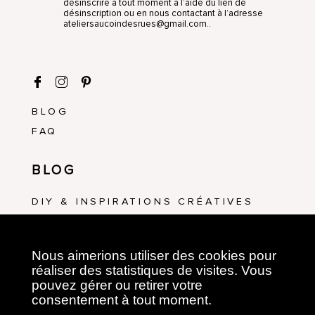
désinscrire à tout moment à l’aide du lien de
désinscription ou en nous contactant à l’adresse
ateliersaucoindesrues@gmail.com..
BLOG
FAQ
BLOG
DIY & INSPIRATIONS CRÉATIVES
ATELIERS & ÉVÉNEMENTS
Nous aimerions utiliser des cookies pour
ATELIERS CRÉATIFS
réaliser des statistiques de visites. Vous
pouvez gérer ou retirer votre
ART FLORAL
consentement à tout moment.
BRODERIE