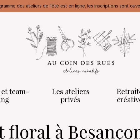
gramme des ateliers de l'été est en ligne, les inscriptions sont ouve
o et team-
Les ateliers
Retrait
ing
privés
créativ
rt floral à Besanço