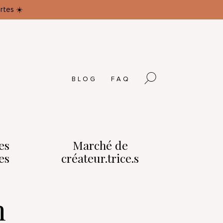
rtes ☀️
BLOG
FAQ
es
Marché de
es
créateur.trice.s
n