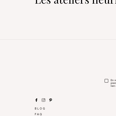
En r
pren
lien
BLOG
FAQ