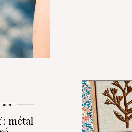
 moment
 : métal
ré