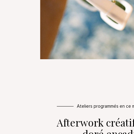
Ateliers programmés en ce
Afterwork créatif
doré encad