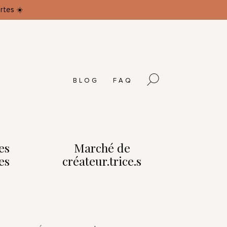
rtes ☀️
BLOG
FAQ
es
Marché de
es
créateur.trice.s