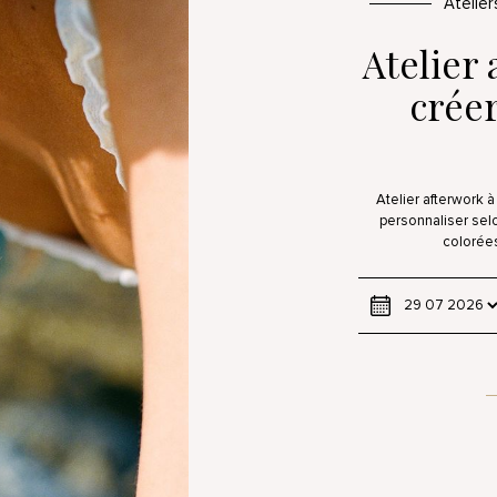
Atelie
Atelier 
crée
Atelier afterwork 
personnaliser sel
colorées