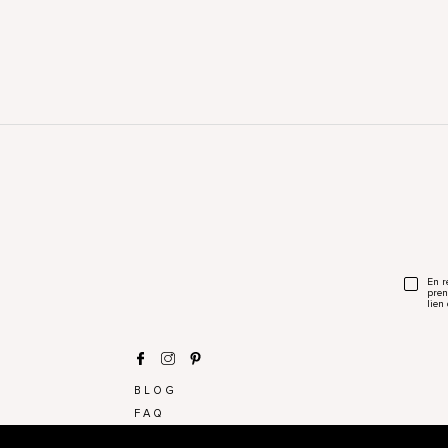
En r
pren
lien
BLOG
FAQ