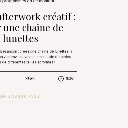
rs programmés en ce moment
afterwork créatif :
r une chaine de
lunettes
à Besançon : créez une chaine de lunettes, à
on vos envies avec une multitude de perles
 de différentes tailles et formes !
35€
1h30
EN SAVOIR PLUS