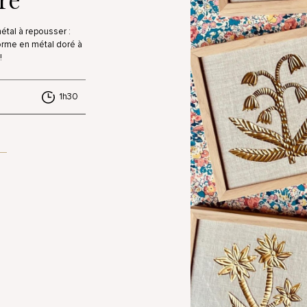
étal à repousser :
forme en métal doré à
!
1h30