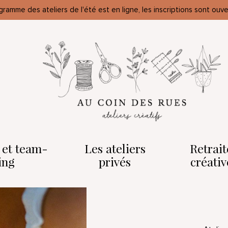
gramme des ateliers de l'été est en ligne, les inscriptions sont ouve
o et team-
Les ateliers
Retrait
ing
privés
créativ